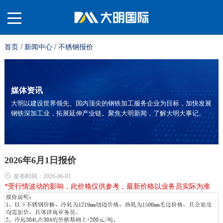
/
/
首页
新闻中心
不锈钢报价
关
于
材
媒体资讯
大明以建设世界领先、国内顶尖的钢铁加工服务企业为目标，加快发展
钢铁深加工业，拓展延伸产业链。聚焦大明新闻，了解大明大事记。
我
料
业
们
平
务
服
2026年6月1日报价
发布时间：2026-06-01
*受
行情波动的影响，此价格仅供参考，最新价格以业
务员实际为准
台
板
务
投