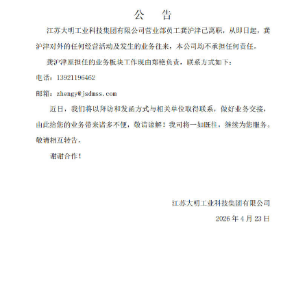
块
支
资
持
者
关
系