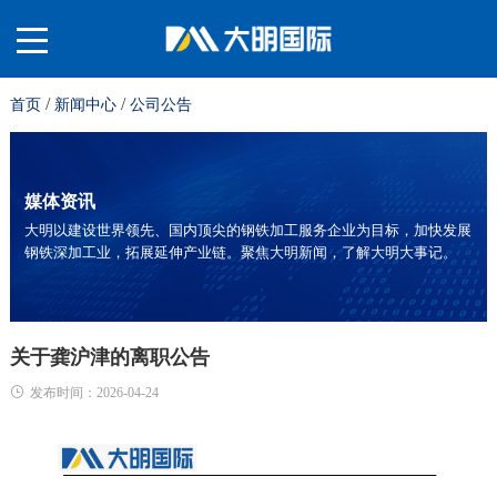
/
/
首页
新闻中心
公司公告
关
于
材
媒体资讯
大明以建设世界领先、国内顶尖的钢铁加工服务企业为目标，加快发展
钢铁深加工业，拓展延伸产业链。聚焦大明新闻，了解大明大事记。
我
料
业
们
平
务
服
关于龚沪津的离职公告
发布时间：2026-04-24
台
板
务
投