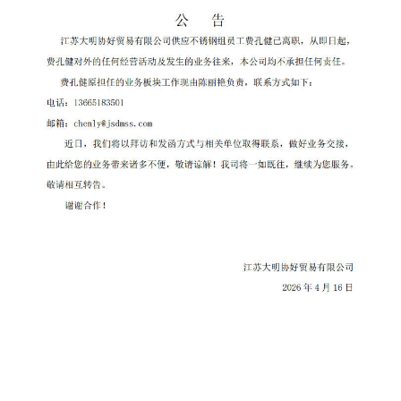
块
支
资
持
者
关
系