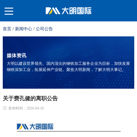
/
/
首页
新闻中心
公司公告
关
于
材
媒体资讯
大明以建设世界领先、国内顶尖的钢铁加工服务企业为目标，加快发展
钢铁深加工业，拓展延伸产业链。聚焦大明新闻，了解大明大事记。
我
料
业
们
平
务
服
关于费孔健的离职公告
发布时间：2026-04-16
台
板
务
投