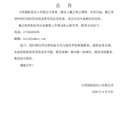
块
支
资
持
者
关
系