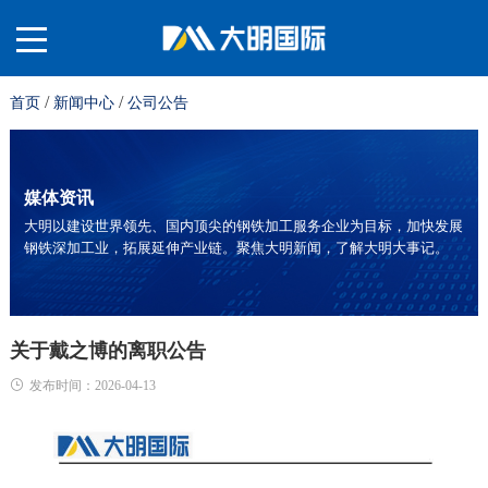
/
/
首页
新闻中心
公司公告
关
于
材
媒体资讯
大明以建设世界领先、国内顶尖的钢铁加工服务企业为目标，加快发展
钢铁深加工业，拓展延伸产业链。聚焦大明新闻，了解大明大事记。
我
料
业
们
平
务
服
关于戴之博的离职公告
发布时间：2026-04-13
台
板
务
投