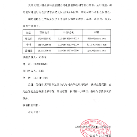
块
支
资
持
者
关
系