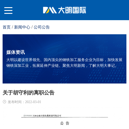
/
/
首页
新闻中心
公司公告
关
于
材
媒体资讯
大明以建设世界领先、国内顶尖的钢铁加工服务企业为目标，加快发展
钢铁深加工业，拓展延伸产业链。聚焦大明新闻，了解大明大事记。
我
料
业
们
平
务
服
关于胡守利的离职公告
发布时间：2022-03-01
台
板
务
投