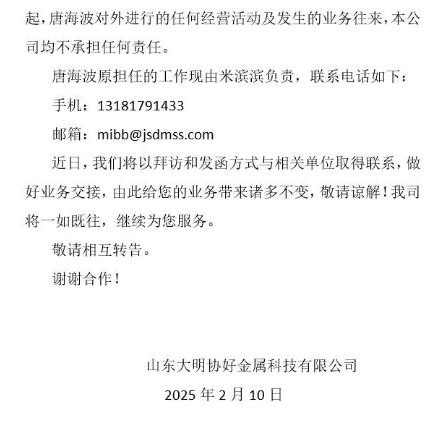
块
支
资
持
者
关
系