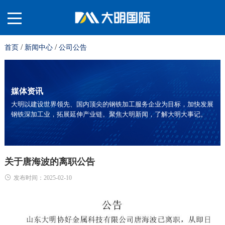
/
/
首页
新闻中心
公司公告
关
于
材
媒体资讯
大明以建设世界领先、国内顶尖的钢铁加工服务企业为目标，加快发展
钢铁深加工业，拓展延伸产业链。聚焦大明新闻，了解大明大事记。
我
料
业
们
平
务
服
关于唐海波的离职公告
发布时间：2025-02-10
台
板
务
投