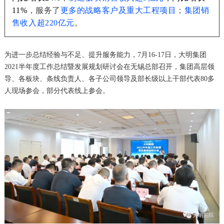
块
支
资
11%
，服务了
更多的战略客户及重大工程项目
；
集团销
售收入超220亿元
。
持
者
为进一步总结经验与不足、提升服务能力，7月16-17日，大明集团
2021半年度工作总结暨发展规划研讨会在无锡总部召开，集团高层领
关
导、各板块、条线负责人、各子公司领导及部长级以上干部代表80多
人现场参会，部分代表线上参会。
系