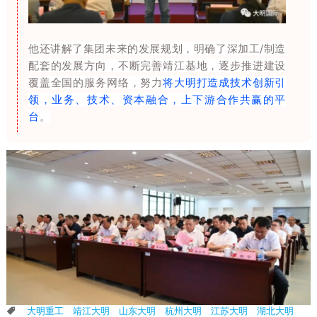
他还讲解了集团未来的发展规划，明确了深加工/制造
配套的发展方向，不断完善靖江基地，逐步推进建设
覆盖全国的服务网络，努力
将大明打造成技术创新引
领，业务、技术、资本融合，上下游合作共赢的平
台
。
大明重工
靖江大明
山东大明
杭州大明
江苏大明
湖北大明