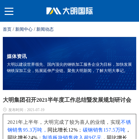
/
/
首页
新闻中心
新闻动态
关
于
材
媒体资讯
大明以建设世界领先、国内顶尖的钢铁加工服务企业为目标，加快发展
钢铁深加工业，拓展延伸产业链。聚焦大明新闻，了解大明大事记。
我
料
业
们
平
务
服
大明集团召开2021半年度工作总结暨发展规划研讨会
发布时间：2021-07-19
台
板
务
投
2021年上半年，大明完成了较为喜人的业绩，实现
不锈
钢销售95.3万吨，
同比增长12%
；
碳钢销售157.5万吨
，
同比增长24%
；
制造板块销售收入超9亿元
，同比增长