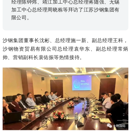
经理陈钟炜、靖江加工中心总经理蒋随强、无锡
块
支
资
加工中心总经理周晓栋等拜访了江苏沙钢集团有
限公司。
持
者
沙钢集团董事长沈彬、总经理施一新、副总经理王科，
关
沙钢物资贸易有限公司总经理袁华东、副总经理常炳
帅、营销副科长裴佑振等热情接待。
系