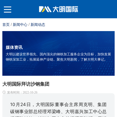
/
/
首页
新闻中心
新闻动态
关
于
材
媒体资讯
大明以建设世界领先、国内顶尖的钢铁加工服务企业为目标，加快发展
钢铁深加工业，拓展延伸产业链。聚焦大明新闻，了解大明大事记。
我
料
业
们
平
务
服
大明国际拜访沙钢集团
发布时间：2022-10-26
台
板
务
投
10月24日，大明国际董事会主席周克明、集团
碳钢事业部总经理邓梁峰、
大明
嘉兴加工中心总