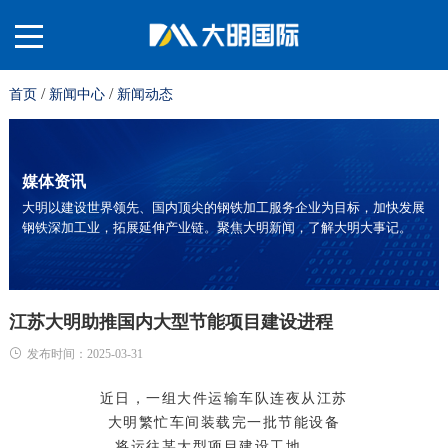
/
/
首页
新闻中心
新闻动态
关
于
材
媒体资讯
大明以建设世界领先、国内顶尖的钢铁加工服务企业为目标，加快发展
钢铁深加工业，拓展延伸产业链。聚焦大明新闻，了解大明大事记。
我
料
业
们
平
务
服
江苏大明助推国内大型节能项目建设进程
发布时间：2025-03-31
台
板
务
投
近日，一组大件运输车队连夜从江苏
大明繁忙车间装载完一批节能设备
将运往某大型项目建设工地……