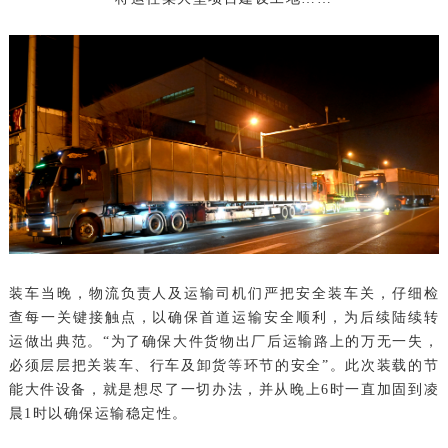
块
支
资
持
者
关
系
装车当晚，物流负责人及运输司机们严把安全装车关，仔细检
查每一关键接触点，以确保首道运输安全顺利，为后续陆续转
运做出典范。“为了确保大件货物出厂后运输路上的万无一失，
必须层层把关装车、行车及卸货等环节的安全”。此次装载的节
能大件设备，就是想尽了一切办法，并从晚上6时一直加固到凌
晨1时以确保运输稳定性。