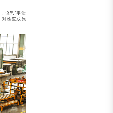
，隐患“零遗
，对检查或施