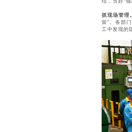
结，当好“领
抓现场管理
留”。各部
工中发现的