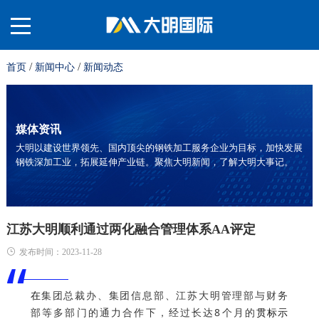
/
/
首页
新闻中心
新闻动态
关
于
材
媒体资讯
大明以建设世界领先、国内顶尖的钢铁加工服务企业为目标，加快发展
钢铁深加工业，拓展延伸产业链。聚焦大明新闻，了解大明大事记。
我
料
业
们
平
务
服
江苏大明顺利通过两化融合管理体系AA评定
发布时间：2023-11-28
“
台
板
务
投
在
集团总裁办
、
集团信息部、江苏大明管理部
与
财务
部等多部门的
通力合作下
，经过长达8个月的
贯标示