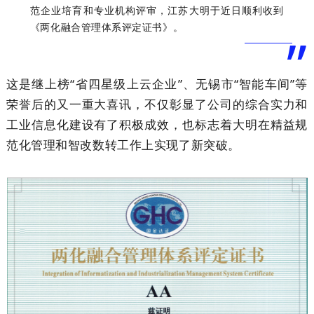
块
支
资
范企业培育和专业机构评审，江苏大明于近日顺利收到
《两化融合管理体系评定证书》。
”
持
者
这是继上榜“省四星级上云企业”、无锡市“智能车间”等
荣誉后的又一重大喜讯，不仅彰显了公司的综合实力和
关
工业信息化建设有了积极成效，也标志着大明在精益规
范化管理和智改数转工作上实现了新突破。
系