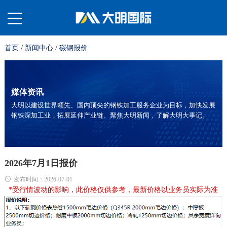
/
/
首页
新闻中心
碳钢报价
关
于
材
媒体资讯
大明以建设世界领先、国内顶尖的钢铁加工服务企业为目标，加快发展
钢铁深加工业，拓展延伸产业链。聚焦大明新闻，了解大明大事记。
我
料
业
们
平
务
服
2026年7月1日报价
发布时间：2026-07-01
*受
行情波动的影响，此价格仅供参考，最新价格以业务员实际为准
台
板
务
投