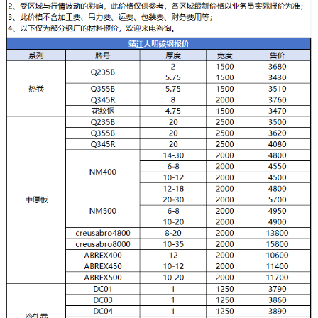
块
支
资
持
者
关
系